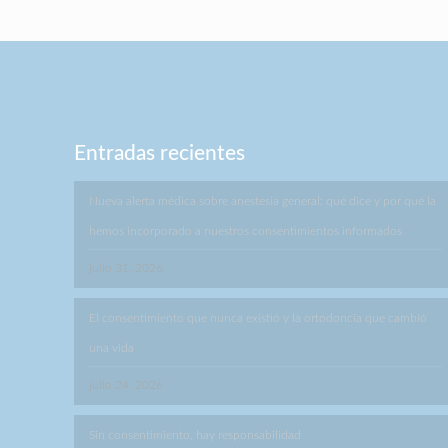
Entradas recientes
Nueva alerta médica sobre anestesia general: qué dice y por qué la
hemos incorporado a nuestros consentimientos informados
julio 31, 2026
El consentimiento que nunca existió y la ortodoncia que cambió
una vida
julio 24, 2026
Sin consentimiento, hay responsabilidad