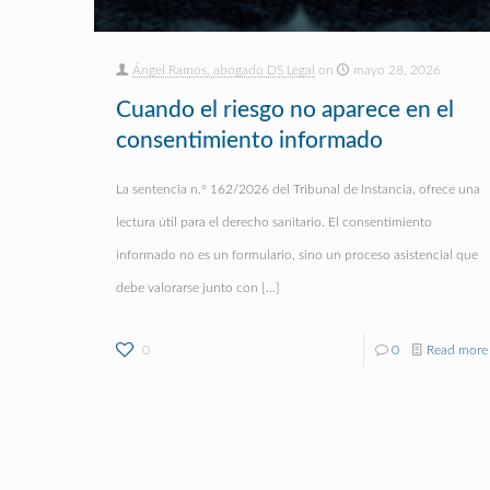
Ángel Ramos, abogado DS Legal
on
mayo 28, 2026
Cuando el riesgo no aparece en el
consentimiento informado
La sentencia n.º 162/2026 del Tribunal de Instancia, ofrece una
lectura útil para el derecho sanitario. El consentimiento
informado no es un formulario, sino un proceso asistencial que
debe valorarse junto con
[…]
0
0
Read more