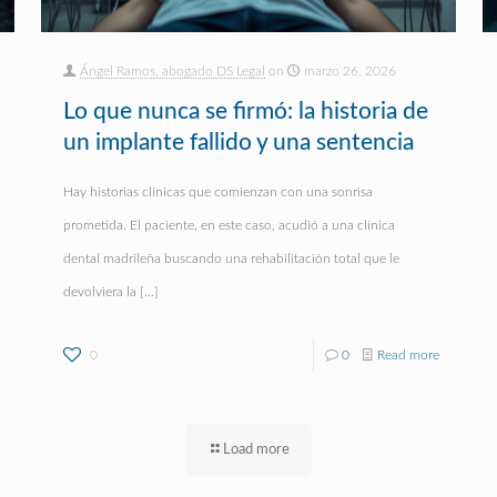
Ángel Ramos, abogado DS Legal
on
marzo 26, 2026
Lo que nunca se firmó: la historia de
un implante fallido y una sentencia
Hay historias clínicas que comienzan con una sonrisa
prometida. El paciente, en este caso, acudió a una clínica
dental madrileña buscando una rehabilitación total que le
devolviera la
[…]
0
0
Read more
Load more