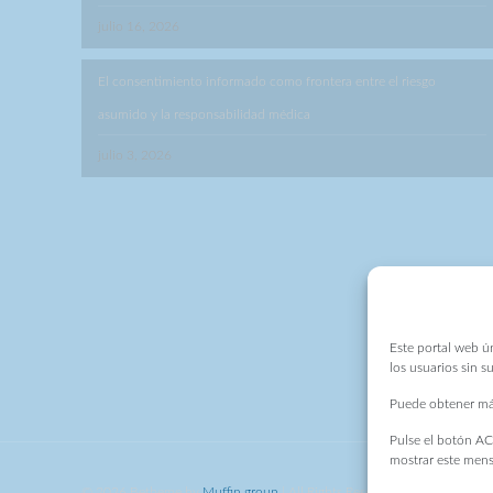
julio 16, 2026
El consentimiento informado como frontera entre el riesgo
asumido y la responsabilidad médica
julio 3, 2026
Este portal web ún
los usuarios sin 
Puede obtener má
Pulse el botón AC
mostrar este mens
© 2026 Betheme by
Muffin group
| All Rights Reserved | Powered by
Wo