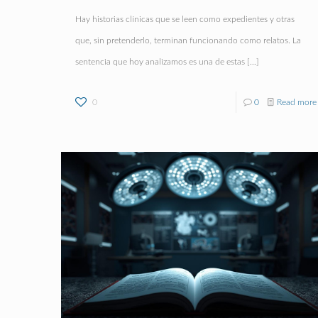
Hay historias clínicas que se leen como expedientes y otras
que, sin pretenderlo, terminan funcionando como relatos. La
sentencia que hoy analizamos es una de estas
[…]
0
0
Read more