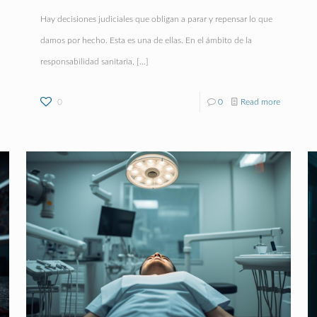
Hay decisiones judiciales que obligan a parar y repensar lo que
damos por hecho. Esta es una de ellas. En el ámbito de la
responsabilidad sanitaria,
[…]
0
0
Read more