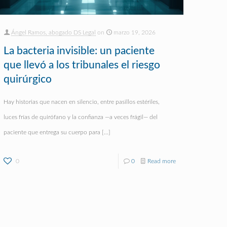
Ángel Ramos, abogado DS Legal
on
marzo 19, 2026
La bacteria invisible: un paciente
que llevó a los tribunales el riesgo
quirúrgico
Hay historias que nacen en silencio, entre pasillos estériles,
luces frías de quirófano y la confianza —a veces frágil— del
paciente que entrega su cuerpo para
[…]
0
0
Read more